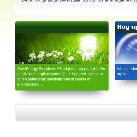
Det är viktigt att du säkerställer att ditt hus är energieffekt
SaveEnergy Stockholm AB erbjuder bra produkter för
Våra kunder
att sänka energikostnaden för er fastighet. Investera
mycket........
för en bättre miljö samtidigt som ni sänker er
elförbrukning....