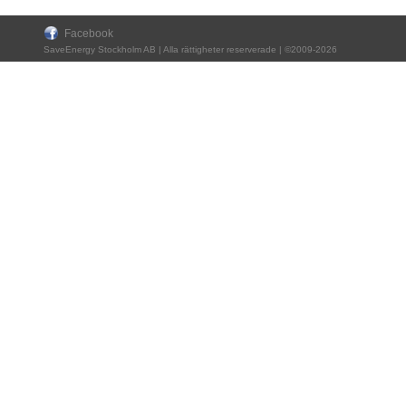
Facebook
SaveEnergy Stockholm AB | Alla rättigheter reserverade | ©2009-2026