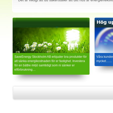
Det är viktigt att du säkerställer att ditt hus är energieffekt
SaveEnergy Stockholm AB erbjuder bra produkter för
Våra kunder
att sänka energikostnaden för er fastighet. Investera
mycket........
för en bättre miljö samtidigt som ni sänker er
elförbrukning....