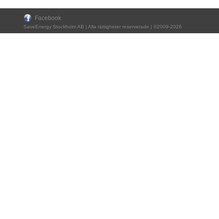
Facebook
SaveEnergy Stockholm AB | Alla rättigheter reserverade | ©2009-2026