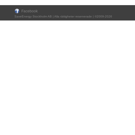
Facebook
SaveEnergy Stockholm AB | Alla rättigheter reserverade | ©2009-2026