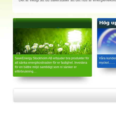
Det är viktigt att du säkerställer att ditt hus är energieffekt
SaveEnergy Stockholm AB erbjuder bra produkter för
Våra kunder
att sänka energikostnaden för er fastighet. Investera
mycket........
för en bättre miljö samtidigt som ni sänker er
elförbrukning....