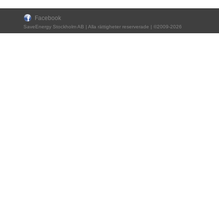
Facebook
SaveEnergy Stockholm AB | Alla rättigheter reserverade | ©2009-2026