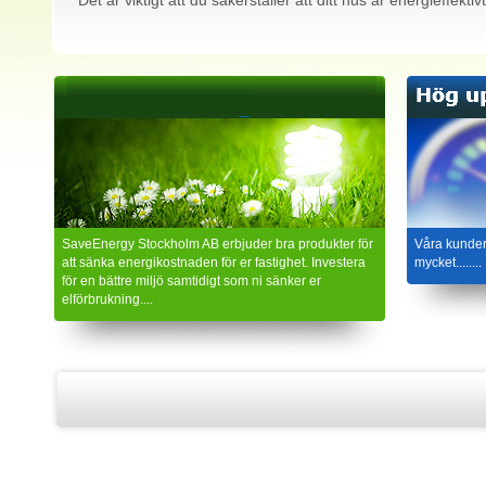
Det är viktigt att du säkerställer att ditt hus är energieffekt
SaveEnergy Stockholm AB erbjuder bra produkter för
Våra kunder
att sänka energikostnaden för er fastighet. Investera
mycket........
för en bättre miljö samtidigt som ni sänker er
elförbrukning....