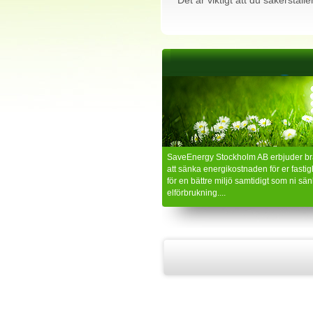
Det är viktigt att du säkerställ
SaveEnergy Stockholm AB erbjuder bra
att sänka energikostnaden för er fastig
för en bättre miljö samtidigt som ni sän
elförbrukning....