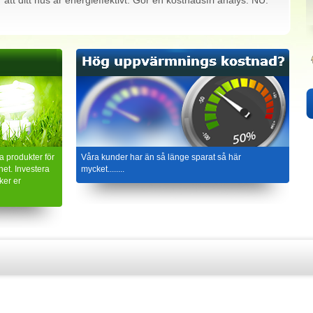
er att ditt hus är energieffektivt. Gör en kostnadsfri analys. NU.
 produkter för
Våra kunder har än så länge sparat så här
het. Investera
mycket........
ker er