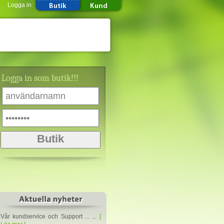
Logga in
Logga in som butik!!!
Vår kundservice och Support ... ...
[