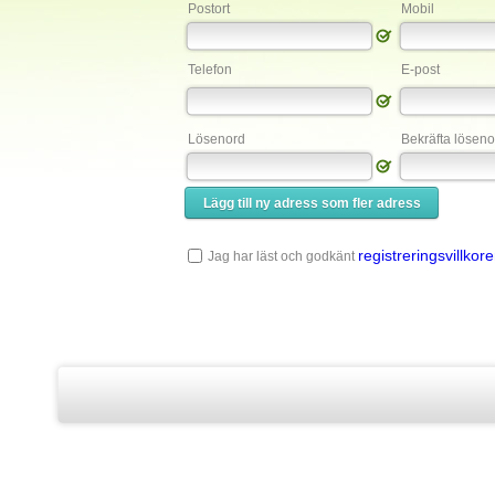
Postort
Mobil
Telefon
E-post
Lösenord
Bekräfta löseno
Lägg till ny adress som fler adress
registreringsvillkor
Jag har läst och godkänt