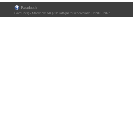
Facebook
SaveEnergy Stockholm AB | Alla rättigheter reserverade | ©2009-2026