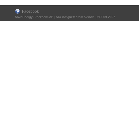
Facebook
SaveEnergy Stockholm AB | Alla rättigheter reserverade | ©2009-2026