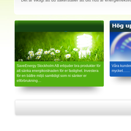
Det är viktigt att du säkerställer att ditt hus är energieffekt
SaveEnergy Stockholm AB erbjuder bra produkter för
Våra kunder
att sänka energikostnaden för er fastighet. Investera
mycket........
för en bättre miljö samtidigt som ni sänker er
elförbrukning....